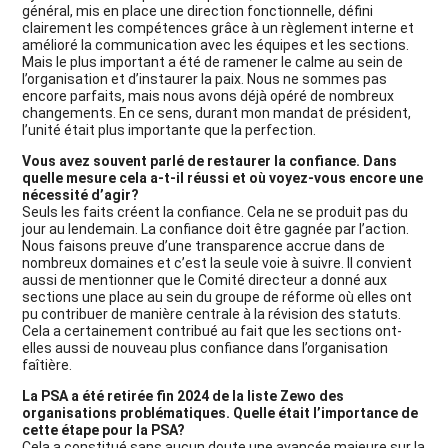
général, mis en place une direction fonctionnelle, défini
clairement les compétences grâce à un règlement interne et
amélioré la communication avec les équipes et les sections.
Mais le plus important a été de ramener le calme au sein de
l’organisation et d’instaurer la paix. Nous ne sommes pas
encore parfaits, mais nous avons déjà opéré de nombreux
changements. En ce sens, durant mon mandat de président,
l’unité était plus importante que la perfection.
Vous avez souvent parlé de restaurer la confiance. Dans
quelle mesure cela a-t-il réussi et où voyez-vous encore une
nécessité d’agir?
Seuls les faits créent la confiance. Cela ne se produit pas du
jour au lendemain. La confiance doit être gagnée par l’action.
Nous faisons preuve d’une transparence accrue dans de
nombreux domaines et c’est la seule voie à suivre. Il convient
aussi de mentionner que le Comité directeur a donné aux
sections une place au sein du groupe de réforme où elles ont
pu contribuer de manière centrale à la révision des statuts.
Cela a certainement contribué au fait que les sections ont-
elles aussi de nouveau plus confiance dans l’organisation
faîtière.
La PSA a été retirée fin 2024 de la liste Zewo des
organisations problématiques. Quelle était l’importance de
cette étape pour la PSA?
Cela a constitué sans aucun doute une avancée majeure sur la