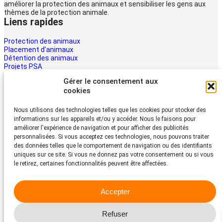
améliorer la protection des animaux et sensibiliser les gens aux
thèmes de la protection animale.
Liens rapides
Protection des animaux
Placement d’animaux
Détention des animaux
Projets PSA
La PSA
Gérer le consentement aux
Multimédia PSA
cookies
Contact
Aider maintenant
Nous utilisons des technologies telles que les cookies pour stocker des
informations sur les appareils et/ou y accéder. Nous le faisons pour
Les animaux ont besoin d’aide – la vôtre aussi. Soutenez le travail
améliorer l'expérience de navigation et pour afficher des publicités
du Protection Suisse des Animaux PSA
personnalisées. Si vous acceptez ces technologies, nous pouvons traiter
Faire un don
des données telles que le comportement de navigation ou des identifiants
Protection Suisse des Animaux PSA
uniques sur ce site. Si vous ne donnez pas votre consentement ou si vous
le retirez, certaines fonctionnalités peuvent être affectées.
Dornacherstrasse 101
CH-4053 Bâle
Accepter
Téléphone 058 510 64 00
psa@protection-animaux.com
Refuser