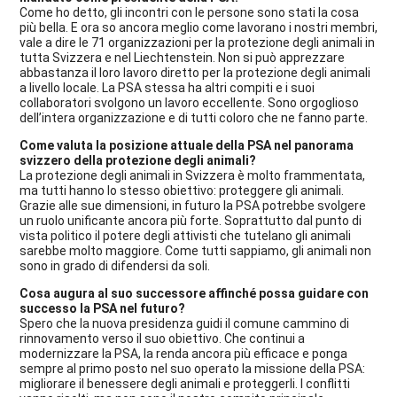
Come ho detto, gli incontri con le persone sono stati la cosa
più bella. E ora so ancora meglio come lavorano i nostri membri,
vale a dire le 71 organizzazioni per la protezione degli animali in
tutta Svizzera e nel Liechtenstein. Non si può apprezzare
abbastanza il loro lavoro diretto per la protezione degli animali
a livello locale. La PSA stessa ha altri compiti e i suoi
collaboratori svolgono un lavoro eccellente. Sono orgoglioso
dell’intera organizzazione e di tutti coloro che ne fanno parte.
Come valuta la posizione attuale della PSA nel panorama
svizzero della protezione degli animali?
La protezione degli animali in Svizzera è molto frammentata,
ma tutti hanno lo stesso obiettivo: proteggere gli animali.
Grazie alle sue dimensioni, in futuro la PSA potrebbe svolgere
un ruolo unificante ancora più forte. Soprattutto dal punto di
vista politico il potere degli attivisti che tutelano gli animali
sarebbe molto maggiore. Come tutti sappiamo, gli animali non
sono in grado di difendersi da soli.
Cosa augura al suo successore affinché possa guidare con
successo la PSA nel futuro?
Spero che la nuova presidenza guidi il comune cammino di
rinnovamento verso il suo obiettivo. Che continui a
modernizzare la PSA, la renda ancora più efficace e ponga
sempre al primo posto nel suo operato la missione della PSA:
migliorare il benessere degli animali e proteggerli. I conflitti