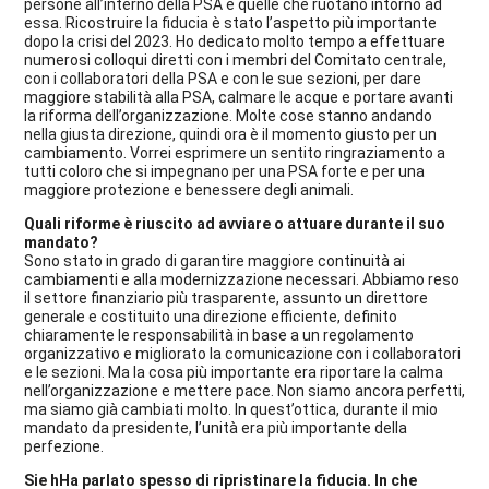
persone all’interno della PSA e quelle che ruotano intorno ad
essa. Ricostruire la fiducia è stato l’aspetto più importante
dopo la crisi del 2023. Ho dedicato molto tempo a effettuare
numerosi colloqui diretti con i membri del Comitato centrale,
con i collaboratori della PSA e con le sue sezioni, per dare
maggiore stabilità alla PSA, calmare le acque e portare avanti
la riforma dell’organizzazione. Molte cose stanno andando
nella giusta direzione, quindi ora è il momento giusto per un
cambiamento. Vorrei esprimere un sentito ringraziamento a
tutti coloro che si impegnano per una PSA forte e per una
maggiore protezione e benessere degli animali.
Quali riforme è riuscito ad avviare o attuare durante il suo
mandato?
Sono stato in grado di garantire maggiore continuità ai
cambiamenti e alla modernizzazione necessari. Abbiamo reso
il settore finanziario più trasparente, assunto un direttore
generale e costituito una direzione efficiente, definito
chiaramente le responsabilità in base a un regolamento
organizzativo e migliorato la comunicazione con i collaboratori
e le sezioni. Ma la cosa più importante era riportare la calma
nell’organizzazione e mettere pace. Non siamo ancora perfetti,
ma siamo già cambiati molto. In quest’ottica, durante il mio
mandato da presidente, l’unità era più importante della
perfezione.
Sie hHa parlato spesso di ripristinare la fiducia. In che