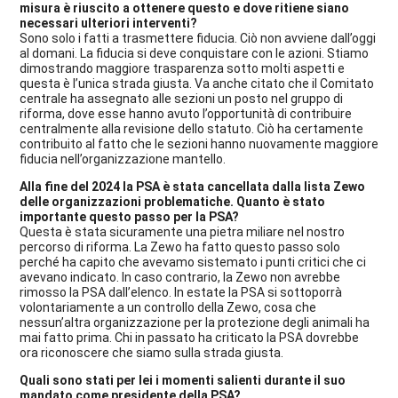
misura è riuscito a ottenere questo e dove ritiene siano
necessari ulteriori interventi?
Sono solo i fatti a trasmettere fiducia. Ciò non avviene dall’oggi
al domani. La fiducia si deve conquistare con le azioni. Stiamo
dimostrando maggiore trasparenza sotto molti aspetti e
questa è l’unica strada giusta. Va anche citato che il Comitato
centrale ha assegnato alle sezioni un posto nel gruppo di
riforma, dove esse hanno avuto l’opportunità di contribuire
centralmente alla revisione dello statuto. Ciò ha certamente
contribuito al fatto che le sezioni hanno nuovamente maggiore
fiducia nell’organizzazione mantello.
Alla fine del 2024 la PSA è stata cancellata dalla lista Zewo
delle organizzazioni problematiche. Quanto è stato
importante questo passo per la PSA?
Questa è stata sicuramente una pietra miliare nel nostro
percorso di riforma. La Zewo ha fatto questo passo solo
perché ha capito che avevamo sistemato i punti critici che ci
avevano indicato. In caso contrario, la Zewo non avrebbe
rimosso la PSA dall’elenco. In estate la PSA si sottoporrà
volontariamente a un controllo della Zewo, cosa che
nessun’altra organizzazione per la protezione degli animali ha
mai fatto prima. Chi in passato ha criticato la PSA dovrebbe
ora riconoscere che siamo sulla strada giusta.
Quali sono stati per lei i momenti salienti durante il suo
mandato come presidente della PSA?