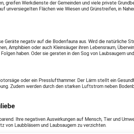
, greifen Werkdienste der Gemeinden und viele private Grundbe
auf unversiegelten Flächen wie Wiesen und Grünstreifen, in Nah
se Geräte negativ auf die Bodenfauna aus. Wird die natürliche
innen, Amphibien oder auch Kleinsäuger ihren Lebensraum, Überwi
e Folgen haben. Oder sie geraten in den Sog von Laubsaugern un
otorsäge oder ein Presslufthammer. Der Lärm stellt ein Gesundhei
bung. Zudem werden durch den starken Luftstrom neben Bodenba
liebe
sparend. Ihre negativen Auswirkungen auf Mensch, Tier und Umwe
tz von Laubbläsern und Laubsaugern zu verzichten.