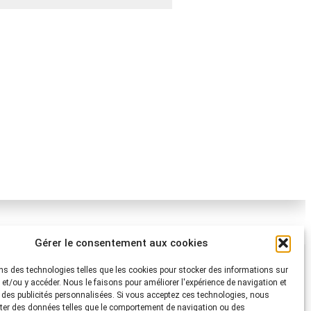
Gérer le consentement aux cookies
Protection Suisse des Animaux PSA
ns des technologies telles que les cookies pour stocker des informations sur
i.
s et/ou y accéder. Nous le faisons pour améliorer l'expérience de navigation et
Dornacherstrasse 101
r des publicités personnalisées. Si vous acceptez ces technologies, nous
s Animaux
CH-4053 Bâle
ter des données telles que le comportement de navigation ou des