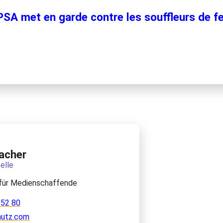
SA met en garde contre les souffleurs de fe
acher
elle
für Medienschaffende
 52 80
hutz.com