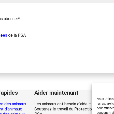
us abonner*
nées
de la PSA.
rapides
Aider maintenant
Nous utiliso
on des animaux
Les animaux ont besoin d’aide – la vôtre auss
les appareil
pour affiche
t d’animaux
Soutenez le travail du Protection Suisse de
pouvons trai