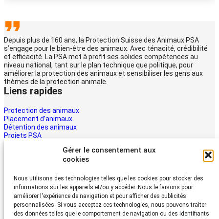
Depuis plus de 160 ans, la Protection Suisse des Animaux PSA
s’engage pour le bien-être des animaux. Avec ténacité, crédibilité
et efficacité. La PSA met à profit ses solides compétences au
niveau national, tant sur le plan technique que politique, pour
améliorer la protection des animaux et sensibiliser les gens aux
thèmes de la protection animale.
Liens rapides
Protection des animaux
Placement d’animaux
Détention des animaux
Projets PSA
La PSA
Gérer le consentement aux
Multimédia PSA
cookies
Contact
Aider maintenant
Nous utilisons des technologies telles que les cookies pour stocker des
informations sur les appareils et/ou y accéder. Nous le faisons pour
Les animaux ont besoin d’aide – la vôtre aussi. Soutenez le travail
améliorer l'expérience de navigation et pour afficher des publicités
du Protection Suisse des Animaux PSA
personnalisées. Si vous acceptez ces technologies, nous pouvons traiter
Faire un don
des données telles que le comportement de navigation ou des identifiants