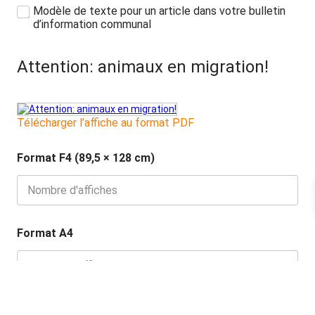
M
Modèle de texte pour un article dans votre bulletin
o
d’information communal
d
è
l
Attention: animaux en migration!
e
d
e
t
Télécharger l’affiche au format PDF
e
x
t
Format F4 (89,5 × 128 cm)
e
Format A4
M
Modèle de texte pour un article dans votre bulletin