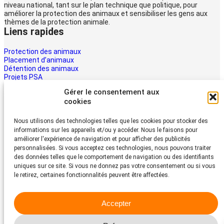
niveau national, tant sur le plan technique que politique, pour
améliorer la protection des animaux et sensibiliser les gens aux
thèmes de la protection animale.
Liens rapides
Protection des animaux
Placement d’animaux
Détention des animaux
Projets PSA
La PSA
Gérer le consentement aux
Multimédia PSA
cookies
Contact
Aider maintenant
Nous utilisons des technologies telles que les cookies pour stocker des
informations sur les appareils et/ou y accéder. Nous le faisons pour
Les animaux ont besoin d’aide – la vôtre aussi. Soutenez le travail
améliorer l'expérience de navigation et pour afficher des publicités
du Protection Suisse des Animaux PSA
personnalisées. Si vous acceptez ces technologies, nous pouvons traiter
Faire un don
des données telles que le comportement de navigation ou des identifiants
Protection Suisse des Animaux PSA
uniques sur ce site. Si vous ne donnez pas votre consentement ou si vous
le retirez, certaines fonctionnalités peuvent être affectées.
Dornacherstrasse 101
CH-4053 Bâle
Accepter
Téléphone 058 510 64 00
psa@protection-animaux.com