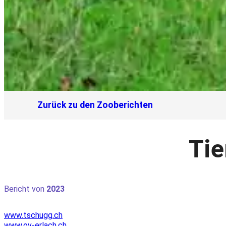
Zurück zu den Zooberichten
Tie
Bericht von
2023
www.tschugg.ch
www.ov-erlach.ch