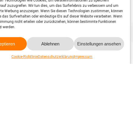
en Technologien wie Cookies, um Geräteinformationen zu speichern
auf zuzugreifen. Wir tun dies, um das Surferlebnis zu verbessern und um
en Ornithologischen Verein Erlach und Umgebung betrieben.
erte Werbung anzuzeigen. Wenn Sie diesen Technologien zustimmen, können
e das Surfverhalten oder eindeutige IDs auf dieser Website verarbeiten. Wenn
k unterteilbarer Anlagenteile gut gemanagt werden. Die Tiere
timmung nicht erteilen oder zurückziehen, können bestimmte Funktionen
endende Bäume strukturieren die Anlage zusätzlich. Die
gt werden.
in. Die Bennettwallabies (bei Besuch wurde nur ein Tier
 auch hier nicht schaden, um die Anlage für die Tiere
eptieren
Ablehnen
Einstellungen ansehen
u Aussenklima und Sonnenlicht. Ein Teil der Voliere ist
Cookie-Richtlinie
Datenschutzerklärung
Impressum
nd die frisch eingebrachten Äste und Früchte, die den Vögeln
r das Beobachten der Tiere, ohne mehr über deren