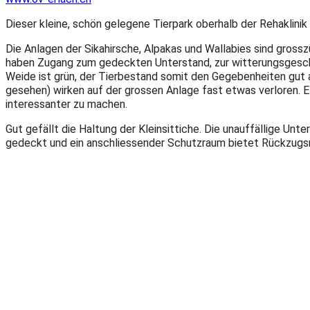
Dieser kleine, schön gelegene Tierpark oberhalb der Rehaklin
Die Anlagen der Sikahirsche, Alpakas und Wallabies sind gross
haben Zugang zum gedeckten Unterstand, zur witterungsgeschü
Weide ist grün, der Tierbestand somit den Gegebenheiten gut a
gesehen) wirken auf der grossen Anlage fast etwas verloren. E
interessanter zu machen.
Gut gefällt die Haltung der Kleinsittiche. Die unauffällige Unt
gedeckt und ein anschliessender Schutzraum bietet Rückzugsmö
das Ausleben natürlichen Verhaltens ermöglichen, indem sie da
Leider nutzt der Tierpark die Möglichkeit der Beschilderung u
Besonderheiten oder Bedürfnisse erfahren zu können.
Tierpark Tschugg, Tschugg