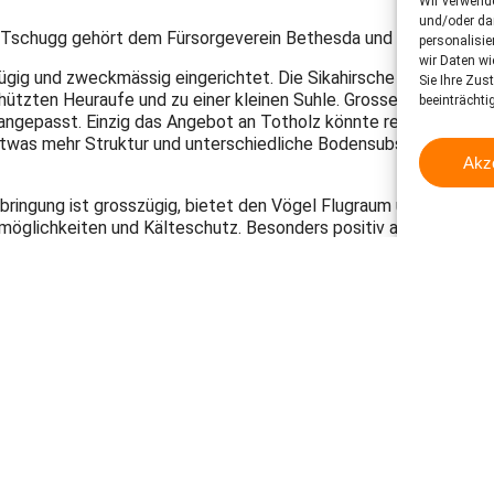
Wir verwend
und/oder dar
ik Tschugg gehört dem Fürsorgeverein Bethesda und wird durch d
personalisi
wir Daten wi
zügig und zweckmässig eingerichtet. Die Sikahirsche können dan
Sie Ihre Zus
tzten Heuraufe und zu einer kleinen Suhle. Grosse Schatten sp
beeinträchti
ngepasst. Einzig das Angebot an Totholz könnte reichhaltiger se
twas mehr Struktur und unterschiedliche Bodensubstrate könnten
Akz
erbringung ist grosszügig, bietet den Vögel Flugraum und Zugang z
glichkeiten und Kälteschutz. Besonders positiv aufgefallen si
s Material zerpflücken und Teile davon fressen.
nd Informationsvermittlung nicht. Den Besuchenden bleibt so nu