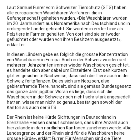
Laut Samuel Furrer vom Schweizer Tierschutz (STS) haben
alle europäischen Waschbären Vorfahren, die in
Gefangenschaft gehalten wurden. «Die Waschbären wurden
im 20. Jahrhundert aus Nordamerika nach Deutschland und in
umliegende Länder gebracht. Sie wurden in erster Linie als
Pelztiere in Farmen gehalten. Von dort sind sie entweder
geflüchtet oder wurden von ihren Besitzern ausgesetzt»,
erklärt er.
In diesen Ländern gebe es folglich die grösste Konzentration
von Waschbären in Europa. Auch in der Schweiz wurden seit
mehreren Jahrzehnten immer wieder Waschbären gesichtet,
es handelte sich aber dabei um Einzeltiere. Erst seit kurzem
gibt es gesicherte Nachweise, dass sich die Tiere auch in der
Schweiz fortpflanzen. Da es sich um Neozoen, also
gebietsfremde Tiere, handelt, sind sie gemäss Bundesgesetz
das ganze Jahr jagdbar. Woran es liege, dass sich die
Waschbären in der Schweiz noch nicht sehr stark angesiedelt
hätten, wisse man nicht so genau, bestätigen sowohl der
Kanton als auch der STS.
Der Rhein ist keine Hürde Sichtungen in Deutschland in
Grenznähe Hessen darauf schliessen, dass ihre Anzahl auch
hierzulande in den nördlichen Kantonen zunehmen werde. «Die
Landesgrenze und der Rhein sind für die Waschbären keine
grosse Hürde», erklärt Furrer. Für Menschen sind die Tiere