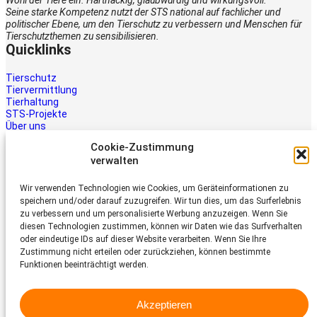
Wohl der Tiere ein. Hartnäckig, glaubwürdig und wirkungsvoll.
Seine starke Kompetenz nutzt der STS national auf fachlicher und
politischer Ebene, um den Tierschutz zu verbessern und Menschen für
Tierschutzthemen zu sensibilisieren.
Quicklinks
Tierschutz
Tiervermittlung
Tierhaltung
STS-Projekte
Über uns
STS-Multimedia
Cookie-Zustimmung
Kontakt
verwalten
Jetzt helfen
Wir verwenden Technologien wie Cookies, um Geräteinformationen zu
Tiere brauchen Hilfe – auch Ihre.
speichern und/oder darauf zuzugreifen. Wir tun dies, um das Surferlebnis
Unterstützen Sie die Arbeit des
zu verbessern und um personalisierte Werbung anzuzeigen. Wenn Sie
Schweizer Tierschutz STS.
diesen Technologien zustimmen, können wir Daten wie das Surfverhalten
Jetzt spenden
oder eindeutige IDs auf dieser Website verarbeiten. Wenn Sie Ihre
Schweizer Tierschutz STS
Zustimmung nicht erteilen oder zurückziehen, können bestimmte
Funktionen beeinträchtigt werden.
Dornacherstrasse 101
CH-4053 Basel
Akzeptieren
Telefon 058 510 64 00