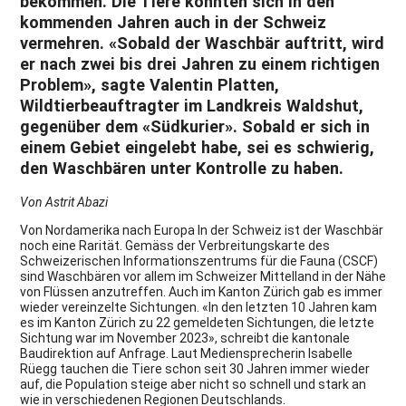
bekommen. Die Tiere könnten sich in den
kommenden Jahren auch in der Schweiz
vermehren. «Sobald der Waschbär auftritt, wird
er nach zwei bis drei Jahren zu einem richtigen
Problem», sagte Valentin Platten,
Wildtierbeauftragter im Landkreis Waldshut,
gegenüber dem «Südkurier». Sobald er sich in
einem Gebiet eingelebt habe, sei es schwierig,
den Waschbären unter Kontrolle zu haben.
Von Astrit Abazi
Von Nordamerika nach Europa In der Schweiz ist der Waschbär
noch eine Rarität. Gemäss der Verbreitungskarte des
Schweizerischen Informationszentrums für die Fauna (CSCF)
sind Waschbären vor allem im Schweizer Mittelland in der Nähe
von Flüssen anzutreffen. Auch im Kanton Zürich gab es immer
wieder vereinzelte Sichtungen. «In den letzten 10 Jahren kam
es im Kanton Zürich zu 22 gemeldeten Sichtungen, die letzte
Sichtung war im November 2023», schreibt die kantonale
Baudirektion auf Anfrage. Laut Mediensprecherin Isabelle
Rüegg tauchen die Tiere schon seit 30 Jahren immer wieder
auf, die Population steige aber nicht so schnell und stark an
wie in verschiedenen Regionen Deutschlands.