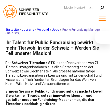
Suchen
Medien
Kontakt
DE
Zum
Startseite
»
Über uns
»
Verband
»
Jobs
»
Public Fundraising Manager
Inhalt
(80–100%)
springen
Ihr Talent für Public Fundraising bewirkt
mehr Tierwohl in der Schweiz – Werden Sie
Teil unserer Mission!
Der
Schweizer Tierschutz STS
ist der Dachverband von 71
Tierschutzorganisationen aus allen Sprachregionen der
Schweiz sowie Liechtenstein. Als grösste national tätige
Tierschutzorganisation setzen wir uns mit Leidenschaft und
wissenschaftlich fundierten Grundlagen für das Wohl von
Heim-, Wild-, Nutz- und Versuchstieren ein.
Bringen Sie unser Public Fundraising auf das nächste Level!
Sie erkennen Trends, setzen innovative Ideen um und
gestalten moderne Fundraising-Massnahmen, die den
Tierschutz nachhaltig stärken.