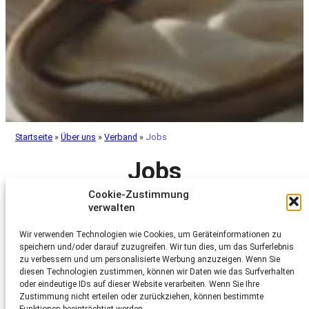
Startseite
»
Über uns
»
Verband
»
Jobs
Jobs
Cookie-Zustimmung
verwalten
Mitarbeiter:in Fundraising Support
(50%)
Wir verwenden Technologien wie Cookies, um Geräteinformationen zu
Wirkungsvoller Tierschutz braucht ein starkes Fundament:
speichern und/oder darauf zuzugreifen. Wir tun dies, um das Surferlebnis
sorgfältig gepflegte Daten, verlässliche Prozesse und einen
zu verbessern und um personalisierte Werbung anzuzeigen. Wenn Sie
professionellen Umgang mit den Menschen, die unsere Arbeit
diesen Technologien zustimmen, können wir Daten wie das Surfverhalten
ermöglichen. Als Enabler:in im Hintergrund schaffst du die
oder eindeutige IDs auf dieser Website verarbeiten. Wenn Sie Ihre
Voraussetzungen dafür, dass unsere Fundraising-
Zustimmung nicht erteilen oder zurückziehen, können bestimmte
Spezialist:innen ihre Zeit dort einsetzen können, wo sie