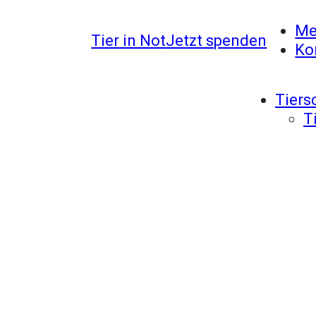
Me
Tier in Not
Jetzt spenden
Ko
Tiers
T