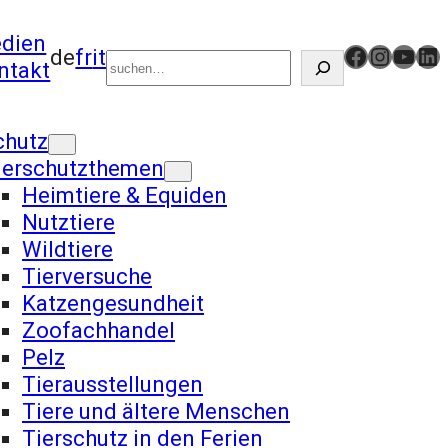
Suchen
dien
https://www.facebook.com/schweizertiersch
Instag
YouT
Li
de
fr
it
ntakt
chutz
ierschutzthemen
Heimtiere & Equiden
Nutztiere
Wildtiere
Tierversuche
Katzengesundheit
Zoofachhandel
Pelz
Tierausstellungen
Tiere und ältere Menschen
Tierschutz in den Ferien