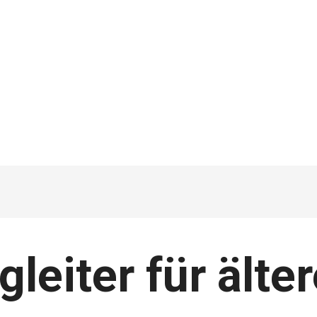
telle Tiere und ältere Me
egleiter für ält