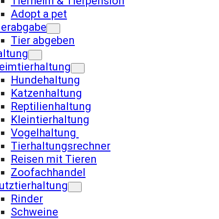
Tierheim & Tierpension
Adopt a pet
ierabgabe
Tier abgeben
altung
eimtierhaltung
Hundehaltung
Katzenhaltung
Reptilienhaltung
Kleintierhaltung
Vogelhaltung
Tierhaltungsrechner
Reisen mit Tieren
Zoofachhandel
utztierhaltung
Rinder
Schweine