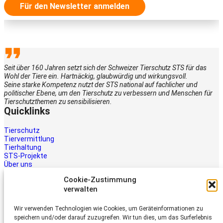
Für den Newsletter anmelden
Seit über 160 Jahren setzt sich der Schweizer Tierschutz STS für das
Wohl der Tiere ein. Hartnäckig, glaubwürdig und wirkungsvoll.
Seine starke Kompetenz nutzt der STS national auf fachlicher und
politischer Ebene, um den Tierschutz zu verbessern und Menschen für
Tierschutzthemen zu sensibilisieren.
Quicklinks
Tierschutz
Tiervermittlung
Tierhaltung
STS-Projekte
Über uns
STS-Multimedia
Cookie-Zustimmung
Kontakt
verwalten
Jetzt helfen
Wir verwenden Technologien wie Cookies, um Geräteinformationen zu
Tiere brauchen Hilfe – auch Ihre.
speichern und/oder darauf zuzugreifen. Wir tun dies, um das Surferlebnis
Unterstützen Sie die Arbeit des