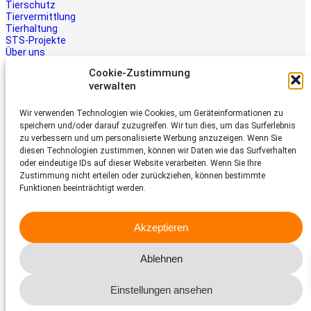
Tierschutz
Tiervermittlung
Tierhaltung
STS-Projekte
Über uns
STS-Multimedia
Cookie-Zustimmung
Kontakt
verwalten
Jetzt helfen
Wir verwenden Technologien wie Cookies, um Geräteinformationen zu
Tiere brauchen Hilfe – auch Ihre.
speichern und/oder darauf zuzugreifen. Wir tun dies, um das Surferlebnis
Unterstützen Sie die Arbeit des
zu verbessern und um personalisierte Werbung anzuzeigen. Wenn Sie
Schweizer Tierschutz STS.
diesen Technologien zustimmen, können wir Daten wie das Surfverhalten
Jetzt spenden
oder eindeutige IDs auf dieser Website verarbeiten. Wenn Sie Ihre
Schweizer Tierschutz STS
Zustimmung nicht erteilen oder zurückziehen, können bestimmte
Funktionen beeinträchtigt werden.
Dornacherstrasse 101
CH-4053 Basel
Akzeptieren
Telefon 058 510 64 00
sts@tierschutz.com
Ablehnen
Facebook
Instagram
YouTube
LinkedIn
Einstellungen ansehen
© 2026 Schweizer Tierschutz STS