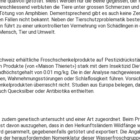
sche qualvoll getötet. Meist werden nur die Beine gegessen, d
Anschliessend verbluten die Tiere unter grossen Schmerzen und b
Tötung von Amphibien. Dementsprechend gibt es auch keine Zerti
n Fällen nicht bekannt. Neben der Tierschutzproblematik besteh
ührt zu einer unkontrollierten Vermehrung von Schädlingen in d
 Mensch, Tier und Umwelt.
chweiz erhältliche Froschschenkelprodukte auf Pestizidrückstä
en Produkte (von «Maison Thieriet») stark mit dem Insektizid Die
ndhöchstgehalt von 0.01 mg/kg. Die in der Analyse nachgewiesen
ngen, Wahrnehmungsstörungen oder Schlaflosigkeit führen. Vorsi
nkelprodukten überrascht nicht. Studien aus Europa belegen, da
uch Quecksilber oder Antibiotika enthielten.
zudem genetisch untersucht und einer Art zugeordnet. Beim Pr
 ist davon auszugehen, dass in den Herkunftsländern Wildfänge
wird gesammelt, gegebenenfalls getötet und exportiert. Die An
weise der herausfordernden Nomenklatur dieser Wasserfroschgrup