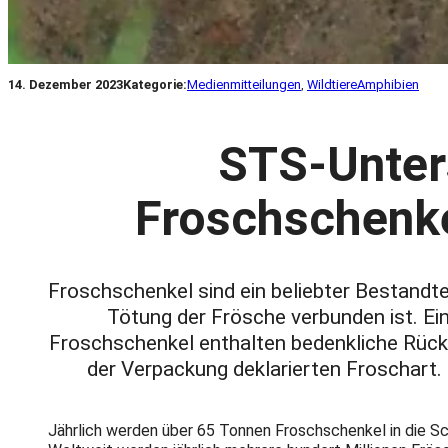
14. Dezember 2023
Kategorie:
Medienmitteilungen
, 
Wildtiere
Amphibien
STS-Unter
Froschschenke
Froschschenkel sind ein beliebter Bestandt
Tötung der Frösche verbunden ist. Ei
Froschschenkel enthalten bedenkliche Rück
der Verpackung deklarierten Froschart.
Jährlich werden über 65 Tonnen Froschschenkel in die Sc