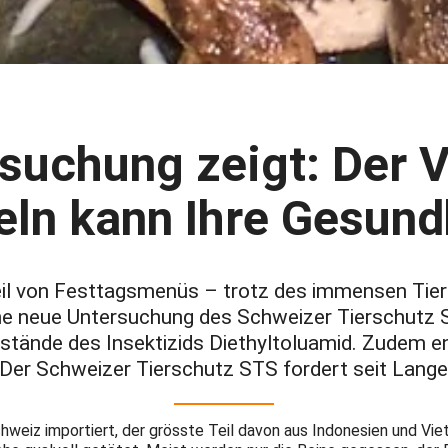
suchung zeigt: Der V
ln kann Ihre Gesund
eil von Festtagsmenüs – trotz des immensen Tierl
ne neue Untersuchung des Schweizer Tierschutz S
stände des Insektizids Diethyltoluamid. Zudem en
 Der Schweizer Tierschutz STS fordert seit Lang
hweiz importiert, der grösste Teil davon aus Indonesien und Vi