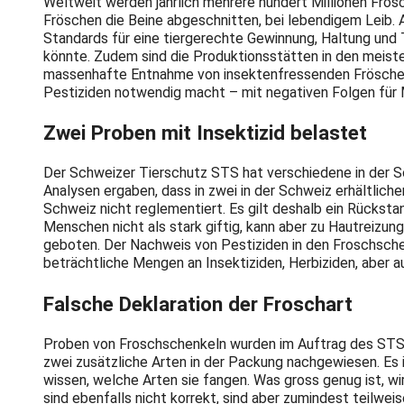
Weltweit werden jährlich mehrere hundert Millionen Frö
Fröschen die Beine abgeschnitten, bei lebendigem Leib. 
Standards für eine tiergerechte Gewinnung, Haltung und 
könnte. Zudem sind die Produktionsstätten in den meiste
massenhafte Entnahme von insektenfressenden Fröschen f
Pestiziden notwendig macht – mit negativen Folgen für
Zwei Proben mit Insektizid belastet
Der Schweizer Tierschutz STS hat verschiedene in der S
Analysen ergaben, dass in zwei in der Schweiz erhältlich
Schweiz nicht reglementiert. Es gilt deshalb ein Rücksta
Menschen nicht als stark giftig, kann aber zu Hautreizu
geboten. Der Nachweis von Pestiziden in den Froschsche
beträchtliche Mengen an Insektiziden, Herbiziden, aber a
Falsche Deklaration der Froschart
Proben von Froschschenkeln wurden im Auftrag des STS 
zwei zusätzliche Arten in der Packung nachgewiesen. Es
wissen, welche Arten sie fangen. Was gross genug ist, 
sind ebenfalls nicht korrekt, sind aber zumindest teil