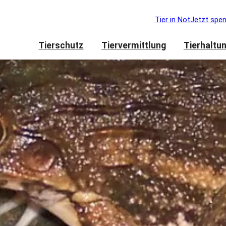
Tier in Not
Jetzt spe
Tierschutz
Tiervermittlung
Tierhaltu