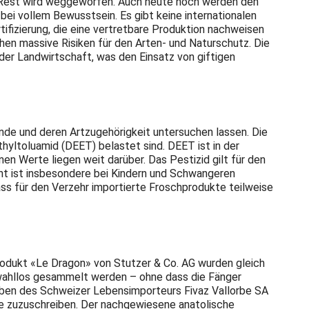
er Rest wird weggeworfen. Auch heute noch werden den
ei vollem Bewusstsein. Es gibt keine internationalen
fizierung, die eine vertretbare Produktion nachweisen
en massive Risiken für den Arten- und Naturschutz. Die
er Landwirtschaft, was den Einsatz von giftigen
nde und deren Artzugehörigkeit untersuchen lassen. Die
thyltoluamid (DEET) belastet sind. DEET ist in der
en Werte liegen weit darüber. Das Pestizid gilt für den
cht ist insbesondere bei Kindern und Schwangeren
ss für den Verzehr importierte Froschprodukte teilweise
odukt «Le Dragon» von Stutzer & Co. AG wurden gleich
 wahllos gesammelt werden – ohne dass die Fänger
gaben des Schweizer Lebensimporteurs Fivaz Vallorbe SA
pe zuzuschreiben. Der nachgewiesene anatolische