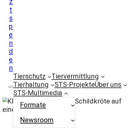
z
t
s
p
e
n
d
e
n
Tierschutz
Tiervermittlung
Tierhaltung
STS-Projekte
Über uns
STS-Multimedia
Formate
Newsroom