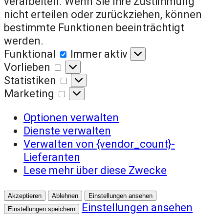
verarbeiten. Wenn Sie Ihre Zustimmung
nicht erteilen oder zurückziehen, können
bestimmte Funktionen beeinträchtigt
werden.
Funktional
Funktional
Immer aktiv
Vorlieben
Vorlieben
Statistiken
Statistiken
Marketing
Marketing
Optionen verwalten
Dienste verwalten
Verwalten von {vendor_count}-
Lieferanten
Lese mehr über diese Zwecke
Akzeptieren
Ablehnen
Einstellungen ansehen
Einstellungen ansehen
Einstellungen speichern