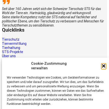
Seit über 160 Jahren setzt sich der Schweizer Tierschutz STS für das
Wohl der Tiere ein. Hartnäckig, glaubwürdig und wirkungsvoll.
Seine starke Kompetenz nutzt der STS national auf fachlicher und
politischer Ebene, um den Tierschutz zu verbessern und Menschen für
Tierschutzthemen zu sensibilisieren.
Quicklinks
Tierschutz
Tiervermittlung
Tierhaltung
STS-Projekte
Über uns
STS-Multimedia
Cookie-Zustimmung
Kontakt
verwalten
Jetzt helfen
Wir verwenden Technologien wie Cookies, um Geräteinformationen zu
Tiere brauchen Hilfe – auch Ihre.
speichern und/oder darauf zuzugreifen. Wir tun dies, um das Surferlebnis
Unterstützen Sie die Arbeit des
zu verbessern und um personalisierte Werbung anzuzeigen. Wenn Sie
Schweizer Tierschutz STS.
diesen Technologien zustimmen, können wir Daten wie das Surfverhalten
Jetzt spenden
oder eindeutige IDs auf dieser Website verarbeiten. Wenn Sie Ihre
Schweizer Tierschutz STS
Zustimmung nicht erteilen oder zurückziehen, können bestimmte
Funktionen beeinträchtigt werden.