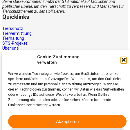
Seine starke Kompetenz nutzt der STS national auf fachlicher und
politischer Ebene, um den Tierschutz zu verbessern und Menschen für
Tierschutzthemen zu sensibilisieren.
Quicklinks
Tierschutz
Tiervermittlung
Tierhaltung
STS-Projekte
Über uns
STS-Multimedia
Cookie-Zustimmung
Kontakt
verwalten
Jetzt helfen
Wir verwenden Technologien wie Cookies, um Geräteinformationen zu
Tiere brauchen Hilfe – auch Ihre.
speichern und/oder darauf zuzugreifen. Wir tun dies, um das Surferlebnis
Unterstützen Sie die Arbeit des
zu verbessern und um personalisierte Werbung anzuzeigen. Wenn Sie
Schweizer Tierschutz STS.
diesen Technologien zustimmen, können wir Daten wie das Surfverhalten
Jetzt spenden
oder eindeutige IDs auf dieser Website verarbeiten. Wenn Sie Ihre
Schweizer Tierschutz STS
Zustimmung nicht erteilen oder zurückziehen, können bestimmte
Funktionen beeinträchtigt werden.
Dornacherstrasse 101
CH-4053 Basel
Akzeptieren
Telefon 058 510 64 00