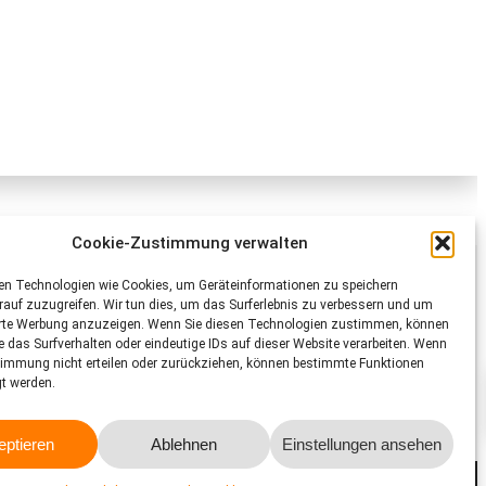
Cookie-Zustimmung verwalten
Schweizer Tierschutz STS
en Technologien wie Cookies, um Geräteinformationen zu speichern
auf zuzugreifen. Wir tun dies, um das Surferlebnis zu verbessern und um
Dornacherstrasse 101
erte Werbung anzuzeigen. Wenn Sie diesen Technologien zustimmen, können
CH-4053 Basel
e das Surfverhalten oder eindeutige IDs auf dieser Website verarbeiten. Wenn
Telefon 058 510 64 00
timmung nicht erteilen oder zurückziehen, können bestimmte Funktionen
gt werden.
sts@tierschutz.com
Facebook
Instagram
YouTube
LinkedIn
eptieren
Ablehnen
Einstellungen ansehen
Impressum