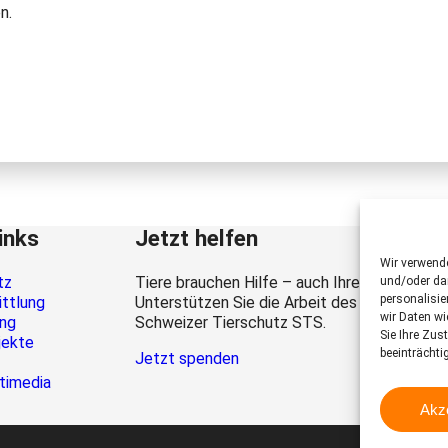
n.
inks
Jetzt helfen
Wir verwend
tz
Tiere brauchen Hilfe – auch Ihre.
und/oder dar
personalisi
ittlung
Unterstützen Sie die Arbeit des
wir Daten wi
ung
Schweizer Tierschutz STS.
Sie Ihre Zus
jekte
beeinträchti
Jetzt spenden
timedia
Akz