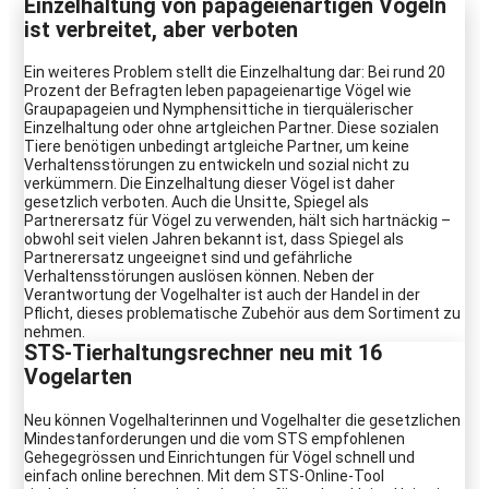
Einzelhaltung von papageienartigen Vögeln
ist verbreitet, aber verboten
Ein weiteres Problem stellt die Einzelhaltung dar: Bei rund 20
Prozent der Befragten leben papageienartige Vögel wie
Graupapageien und Nymphensittiche in tierquälerischer
Einzelhaltung oder ohne artgleichen Partner. Diese sozialen
Tiere benötigen unbedingt artgleiche Partner, um keine
Verhaltensstörungen zu entwickeln und sozial nicht zu
verkümmern. Die Einzelhaltung dieser Vögel ist daher
gesetzlich verboten. Auch die Unsitte, Spiegel als
Partnerersatz für Vögel zu verwenden, hält sich hartnäckig –
obwohl seit vielen Jahren bekannt ist, dass Spiegel als
Partnerersatz ungeeignet sind und gefährliche
Verhaltensstörungen auslösen können. Neben der
Verantwortung der Vogelhalter ist auch der Handel in der
Pflicht, dieses problematische Zubehör aus dem Sortiment zu
nehmen.
STS-Tierhaltungsrechner neu mit 16
Vogelarten
Neu können Vogelhalterinnen und Vogelhalter die gesetzlichen
Mindestanforderungen und die vom STS empfohlenen
Gehegegrössen und Einrichtungen für Vögel schnell und
einfach online berechnen. Mit dem STS-Online-Tool