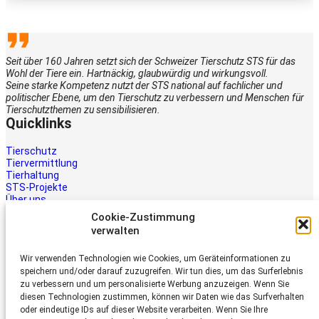
Seit über 160 Jahren setzt sich der Schweizer Tierschutz STS für das
Wohl der Tiere ein. Hartnäckig, glaubwürdig und wirkungsvoll.
Seine starke Kompetenz nutzt der STS national auf fachlicher und
politischer Ebene, um den Tierschutz zu verbessern und Menschen für
Tierschutzthemen zu sensibilisieren.
Quicklinks
Tierschutz
Tiervermittlung
Tierhaltung
STS-Projekte
Über uns
STS-Multimedia
Cookie-Zustimmung
Kontakt
verwalten
Jetzt helfen
Wir verwenden Technologien wie Cookies, um Geräteinformationen zu
Tiere brauchen Hilfe – auch Ihre.
speichern und/oder darauf zuzugreifen. Wir tun dies, um das Surferlebnis
Unterstützen Sie die Arbeit des
zu verbessern und um personalisierte Werbung anzuzeigen. Wenn Sie
Schweizer Tierschutz STS.
diesen Technologien zustimmen, können wir Daten wie das Surfverhalten
oder eindeutige IDs auf dieser Website verarbeiten. Wenn Sie Ihre
Jetzt spenden