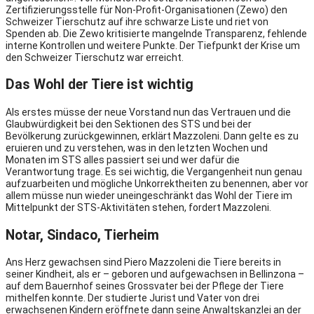
Zertifizierungsstelle für Non-Profit-Organisationen (Zewo) den
Schweizer Tierschutz auf ihre schwarze Liste und riet von
Spenden ab. Die Zewo kritisierte mangelnde Transparenz, fehlende
interne Kontrollen und weitere Punkte. Der Tiefpunkt der Krise um
den Schweizer Tierschutz war erreicht.
Das Wohl der Tiere ist wichtig
Als erstes müsse der neue Vorstand nun das Vertrauen und die
Glaubwürdigkeit bei den Sektionen des STS und bei der
Bevölkerung zurückgewinnen, erklärt Mazzoleni. Dann gelte es zu
eruieren und zu verstehen, was in den letzten Wochen und
Monaten im STS alles passiert sei und wer dafür die
Verantwortung trage. Es sei wichtig, die Vergangenheit nun genau
aufzuarbeiten und mögliche Unkorrektheiten zu benennen, aber vor
allem müsse nun wieder uneingeschränkt das Wohl der Tiere im
Mittelpunkt der STS-Aktivitäten stehen, fordert Mazzoleni.
Notar, Sindaco, Tierheim
Ans Herz gewachsen sind Piero Mazzoleni die Tiere bereits in
seiner Kindheit, als er – geboren und aufgewachsen in Bellinzona –
auf dem Bauernhof seines Grossvater bei der Pflege der Tiere
mithelfen konnte. Der studierte Jurist und Vater von drei
erwachsenen Kindern eröffnete dann seine Anwaltskanzlei an der