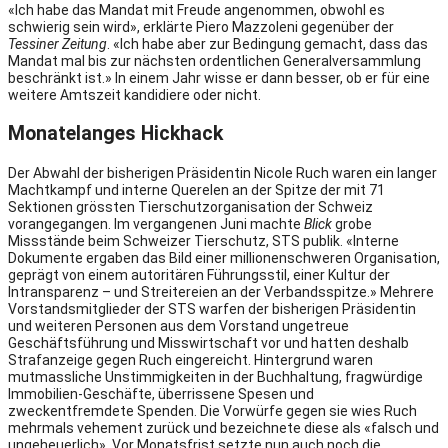
«Ich habe das Mandat mit Freude angenommen, obwohl es
schwierig sein wird», erklärte Piero Mazzoleni gegenüber der
Tessiner Zeitung
. «Ich habe aber zur Bedingung gemacht, dass das
Mandat mal bis zur nächsten ordentlichen Generalversammlung
beschränkt ist.» In einem Jahr wisse er dann besser, ob er für eine
weitere Amtszeit kandidiere oder nicht.
Monatelanges Hickhack
Der Abwahl der bisherigen Präsidentin Nicole Ruch waren ein langer
Machtkampf und interne Querelen an der Spitze der mit 71
Sektionen grössten Tierschutzorganisation der Schweiz
vorangegangen. Im vergangenen Juni machte
Blick
grobe
Missstände beim Schweizer Tierschutz, STS publik. «Interne
Dokumente ergaben das Bild einer millionenschweren Organisation,
geprägt von einem autoritären Führungsstil, einer Kultur der
Intransparenz – und Streitereien an der Verbandsspitze.» Mehrere
Vorstandsmitglieder der STS warfen der bisherigen Präsidentin
und weiteren Personen aus dem Vorstand ungetreue
Geschäftsführung und Misswirtschaft vor und hatten deshalb
Strafanzeige gegen Ruch eingereicht. Hintergrund waren
mutmassliche Unstimmigkeiten in der Buchhaltung, fragwürdige
Immobilien-Geschäfte, überrissene Spesen und
zweckentfremdete Spenden. Die Vorwürfe gegen sie wies Ruch
mehrmals vehement zurück und bezeichnete diese als «falsch und
ungeheuerlich». Vor Monatsfrist setzte nun auch noch die