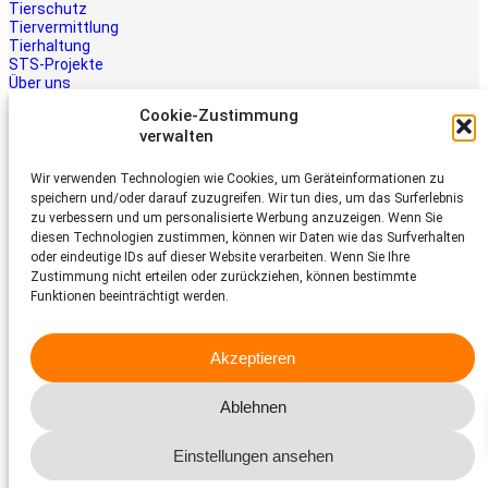
Tierschutz
Tiervermittlung
Tierhaltung
STS-Projekte
Über uns
STS-Multimedia
Cookie-Zustimmung
Kontakt
verwalten
Jetzt helfen
Wir verwenden Technologien wie Cookies, um Geräteinformationen zu
Tiere brauchen Hilfe – auch Ihre.
speichern und/oder darauf zuzugreifen. Wir tun dies, um das Surferlebnis
Unterstützen Sie die Arbeit des
zu verbessern und um personalisierte Werbung anzuzeigen. Wenn Sie
Schweizer Tierschutz STS.
diesen Technologien zustimmen, können wir Daten wie das Surfverhalten
Jetzt spenden
oder eindeutige IDs auf dieser Website verarbeiten. Wenn Sie Ihre
Schweizer Tierschutz STS
Zustimmung nicht erteilen oder zurückziehen, können bestimmte
Funktionen beeinträchtigt werden.
Dornacherstrasse 101
CH-4053 Basel
Akzeptieren
Telefon 058 510 64 00
sts@tierschutz.com
Ablehnen
Facebook
Instagram
YouTube
LinkedIn
Einstellungen ansehen
© 2026 Schweizer Tierschutz STS