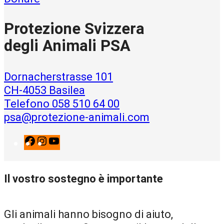
Protezione Svizzera
degli Animali PSA
Dornacherstrasse 101
CH-4053 Basilea
Telefono 058 510 64 00
psa@protezione-animali.com
F
I
Y
a
n
o
c
s
u
Il vostro sostegno è importante
e
t
T
b
a
u
o
g
b
Gli animali hanno bisogno di aiuto,
o
r
e