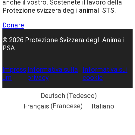
anche il vostro. Sostenete il lavoro della
k
a
Protezione svizzera degli animali STS.
m
Donare
© 2026 Protezione Svizzera degli Animali
PSA
Impress
Informativa sulla
Informativa sui
um
privacy
cookie
Deutsch
(
Tedesco
)
Français
(
Francese
)
Italiano