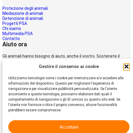
Protezione degli animali
Mediazione di animali
Detenzione di animali
Progetti PSA
Chi siamo
Multimedia PSA
Contatto
Aiuto ora
Gli animali hanno bisogno di aiuto, anche il vostro. Sostenete il
lavoro della
Gestire il consenso ai cookie
Protezione svizzera degli animali PSA.
Donare
Utilizziamo tecnologie come i cookie per memorizzare e/o accedere alle
Protezione Svizzera
informazioni del dispositivo. Questo per migliorare l'esperienza di
degli Animali PSA
navigazione e per visualizzare pubblicità personalizzata. Se l'utente
acconsente a queste tecnologie, possiamo elaborare dati quali il
comportamento di navigazione o gli ID univoci su questo sito web. Se
Dornacherstrasse 101
l'utente non fornisce o ritira il proprio consenso, alcune funzionalità
CH-4053 Basilea
potrebbero essere compromesse.
Telefono 058 510 64 00
psa@protezione-animali.com
Accettare