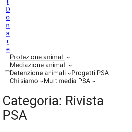
i
D
o
n
a
r
e
Protezione animali
Mediazione animali
Detenzione animali
Progetti PSA
Chi siamo
Multimedia PSA
Categoria:
Rivista
PSA