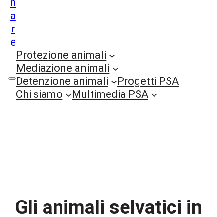
n
a
r
e
Protezione animali
Mediazione animali
Detenzione animali
Progetti PSA
Chi siamo
Multimedia PSA
Gli animali selvatici
hanno bisogno del
nostro aiuto
Gli animali selvatici in