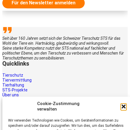
Für den Newsletter anmelden
Seit über 160 Jahren setzt sich der Schweizer Tierschutz STS für das
Wohl der Tiere ein. Hartnäckig, glaubwürdig und wirkungsvoll.
Seine starke Kompetenz nutzt der STS national auf fachlicher und
politischer Ebene, um den Tierschutz zu verbessern und Menschen für
Tierschutzthemen zu sensibilisieren.
Quicklinks
Tierschutz
Tiervermittlung
Tierhaltung
STS-Projekte
Über uns
STS-Multimedia
Cookie-Zustimmung
Kontakt
verwalten
Jetzt helfen
Wir verwenden Technologien wie Cookies, um Geräteinformationen zu
Tiere brauchen Hilfe – auch Ihre.
speichern und/oder darauf zuzugreifen. Wir tun dies, um das Surferlebnis
Unterstützen Sie die Arbeit des