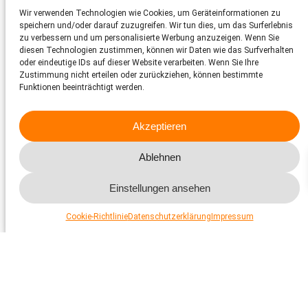
Wir verwenden Technologien wie Cookies, um Geräteinformationen zu
www.zofingen.ch/freizeit/freizeitangebote/hirschpark-
speichern und/oder darauf zuzugreifen. Wir tun dies, um das Surferlebnis
voliere.html/214
zu verbessern und um personalisierte Werbung anzuzeigen. Wenn Sie
diesen Technologien zustimmen, können wir Daten wie das Surfverhalten
Auf dem Zofinger Hausberg gelegen ist der Hirschpark, der 1897
oder eindeutige IDs auf dieser Website verarbeiten. Wenn Sie Ihre
eröffnet worden ist. Die Lage des Parks ist grossartig, beinhaltet
Zustimmung nicht erteilen oder zurückziehen, können bestimmte
sie neben grossflächigen Wiesen auch ein Bachtobel mit
umliegender Waldfläche. Für die Haltung von Hirschen sind dies
Funktionen beeinträchtigt werden.
sehr gute Voraussetzungen. Neben Hirschen werden auch
Wildschweine und Geflügel gehalten. Der Park ist öffentlich
zugänglich, es gilt ein Fütterungsverbot. Eine Infovitrine bietet
Akzeptieren
interessierten Besuchenden Angaben zu den gehaltenen Tieren
und deren Biologie.
Ablehnen
Einstellungen ansehen
Wildpark Heitern, Zofingen
Cookie-Richtlinie
Datenschutzerklärung
Impressum
Herunterladen