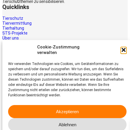
Tierschutzthemen zu sensibilisieren.
Quicklinks
Tierschutz
Tiervermittlung
Tierhaltung
STS-Projekte
Über uns
STS-Multimedia
Cookie-Zustimmung
Kontakt
verwalten
Jetzt helfen
Wir verwenden Technologien wie Cookies, um Geräteinformationen zu
Tiere brauchen Hilfe – auch Ihre.
speichern und/oder darauf zuzugreifen. Wir tun dies, um das Surferlebnis
Unterstützen Sie die Arbeit des
zu verbessern und um personalisierte Werbung anzuzeigen. Wenn Sie
Schweizer Tierschutz STS.
diesen Technologien zustimmen, können wir Daten wie das Surfverhalten
Jetzt spenden
oder eindeutige IDs auf dieser Website verarbeiten. Wenn Sie Ihre
Schweizer Tierschutz STS
Zustimmung nicht erteilen oder zurückziehen, können bestimmte
Funktionen beeinträchtigt werden.
Dornacherstrasse 101
CH-4053 Basel
Akzeptieren
Telefon 058 510 64 00
sts@tierschutz.com
Ablehnen