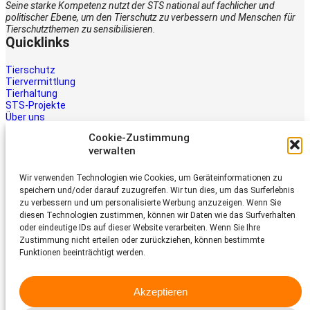
Seine starke Kompetenz nutzt der STS national auf fachlicher und
politischer Ebene, um den Tierschutz zu verbessern und Menschen für
Tierschutzthemen zu sensibilisieren.
Quicklinks
Tierschutz
Tiervermittlung
Tierhaltung
STS-Projekte
Über uns
STS-Multimedia
Cookie-Zustimmung
Kontakt
verwalten
Jetzt helfen
Wir verwenden Technologien wie Cookies, um Geräteinformationen zu
Tiere brauchen Hilfe – auch Ihre.
speichern und/oder darauf zuzugreifen. Wir tun dies, um das Surferlebnis
Unterstützen Sie die Arbeit des
zu verbessern und um personalisierte Werbung anzuzeigen. Wenn Sie
Schweizer Tierschutz STS.
diesen Technologien zustimmen, können wir Daten wie das Surfverhalten
Jetzt spenden
oder eindeutige IDs auf dieser Website verarbeiten. Wenn Sie Ihre
Schweizer Tierschutz STS
Zustimmung nicht erteilen oder zurückziehen, können bestimmte
Funktionen beeinträchtigt werden.
Dornacherstrasse 101
CH-4053 Basel
Akzeptieren
Telefon 058 510 64 00