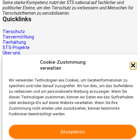
Seine starke Kompetenz nutzt der STS national auf fachlicher und
politischer Ebene, um den Tierschutz zu verbessern und Menschen für
Tierschutzthemen zu sensibilisieren.
Quicklinks
Tierschutz
Tiervermittlung
Tierhaltung
STS-Projekte
Über uns
STS-Multimedia
Cookie-Zustimmung
Kontakt
verwalten
Jetzt helfen
Wir verwenden Technologien wie Cookies, um Geräteinformationen zu
Tiere brauchen Hilfe – auch Ihre.
speichern und/oder darauf zuzugreifen. Wir tun dies, um das Surferlebnis
Unterstützen Sie die Arbeit des
zu verbessern und um personalisierte Werbung anzuzeigen. Wenn Sie
Schweizer Tierschutz STS.
diesen Technologien zustimmen, können wir Daten wie das Surfverhalten
Jetzt spenden
oder eindeutige IDs auf dieser Website verarbeiten. Wenn Sie Ihre
Schweizer Tierschutz STS
Zustimmung nicht erteilen oder zurückziehen, können bestimmte
Funktionen beeinträchtigt werden.
Dornacherstrasse 101
CH-4053 Basel
Akzeptieren
Telefon 058 510 64 00