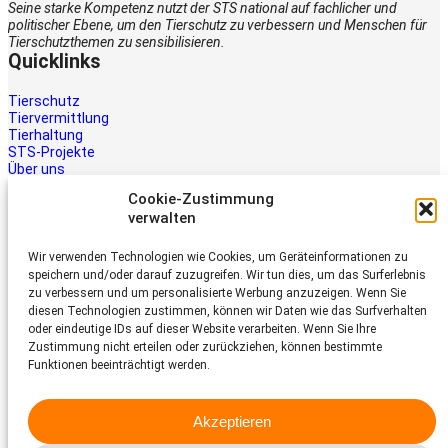
Seine starke Kompetenz nutzt der STS national auf fachlicher und
politischer Ebene, um den Tierschutz zu verbessern und Menschen für
Tierschutzthemen zu sensibilisieren.
Quicklinks
Tierschutz
Tiervermittlung
Tierhaltung
STS-Projekte
Über uns
STS-Multimedia
Cookie-Zustimmung
Kontakt
verwalten
Jetzt helfen
Wir verwenden Technologien wie Cookies, um Geräteinformationen zu
Tiere brauchen Hilfe – auch Ihre.
speichern und/oder darauf zuzugreifen. Wir tun dies, um das Surferlebnis
Unterstützen Sie die Arbeit des
zu verbessern und um personalisierte Werbung anzuzeigen. Wenn Sie
Schweizer Tierschutz STS.
diesen Technologien zustimmen, können wir Daten wie das Surfverhalten
Jetzt spenden
oder eindeutige IDs auf dieser Website verarbeiten. Wenn Sie Ihre
Schweizer Tierschutz STS
Zustimmung nicht erteilen oder zurückziehen, können bestimmte
Funktionen beeinträchtigt werden.
Dornacherstrasse 101
CH-4053 Basel
Akzeptieren
Telefon 058 510 64 00