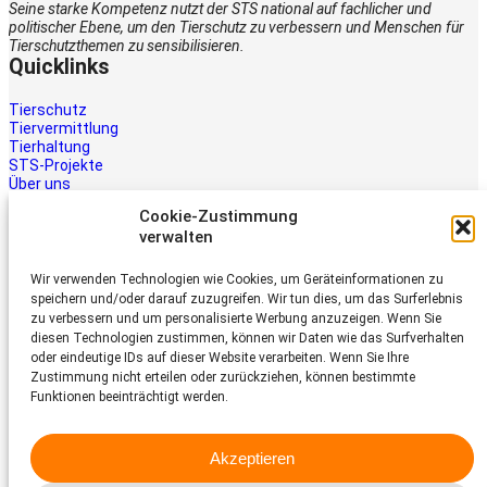
Seine starke Kompetenz nutzt der STS national auf fachlicher und
politischer Ebene, um den Tierschutz zu verbessern und Menschen für
Tierschutzthemen zu sensibilisieren.
Quicklinks
Tierschutz
Tiervermittlung
Tierhaltung
STS-Projekte
Über uns
STS-Multimedia
Cookie-Zustimmung
Kontakt
verwalten
Jetzt helfen
Wir verwenden Technologien wie Cookies, um Geräteinformationen zu
Tiere brauchen Hilfe – auch Ihre.
speichern und/oder darauf zuzugreifen. Wir tun dies, um das Surferlebnis
Unterstützen Sie die Arbeit des
zu verbessern und um personalisierte Werbung anzuzeigen. Wenn Sie
Schweizer Tierschutz STS.
diesen Technologien zustimmen, können wir Daten wie das Surfverhalten
Jetzt spenden
oder eindeutige IDs auf dieser Website verarbeiten. Wenn Sie Ihre
Schweizer Tierschutz STS
Zustimmung nicht erteilen oder zurückziehen, können bestimmte
Funktionen beeinträchtigt werden.
Dornacherstrasse 101
CH-4053 Basel
Akzeptieren
Telefon 058 510 64 00