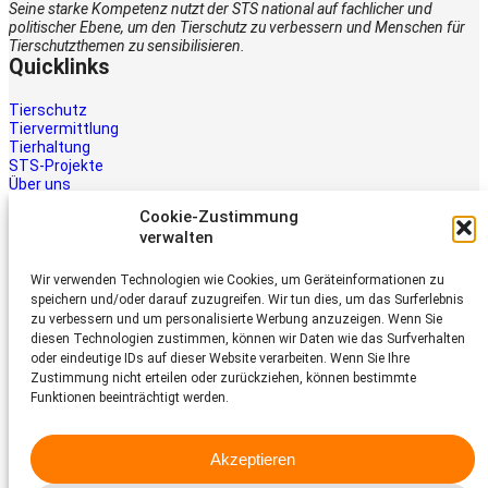
Seine starke Kompetenz nutzt der STS national auf fachlicher und
politischer Ebene, um den Tierschutz zu verbessern und Menschen für
Tierschutzthemen zu sensibilisieren.
Quicklinks
Tierschutz
Tiervermittlung
Tierhaltung
STS-Projekte
Über uns
STS-Multimedia
Cookie-Zustimmung
Kontakt
verwalten
Jetzt helfen
Wir verwenden Technologien wie Cookies, um Geräteinformationen zu
Tiere brauchen Hilfe – auch Ihre.
speichern und/oder darauf zuzugreifen. Wir tun dies, um das Surferlebnis
Unterstützen Sie die Arbeit des
zu verbessern und um personalisierte Werbung anzuzeigen. Wenn Sie
Schweizer Tierschutz STS.
diesen Technologien zustimmen, können wir Daten wie das Surfverhalten
Jetzt spenden
oder eindeutige IDs auf dieser Website verarbeiten. Wenn Sie Ihre
Schweizer Tierschutz STS
Zustimmung nicht erteilen oder zurückziehen, können bestimmte
Funktionen beeinträchtigt werden.
Dornacherstrasse 101
CH-4053 Basel
Akzeptieren
Telefon 058 510 64 00