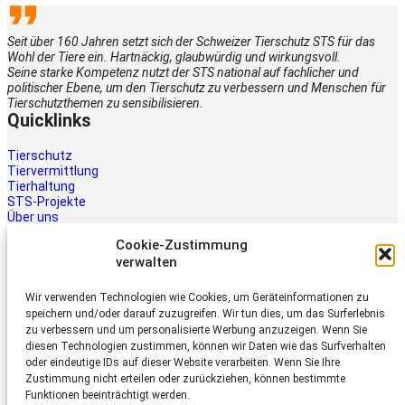
Seit über 160 Jahren setzt sich der Schweizer Tierschutz STS für das
Wohl der Tiere ein. Hartnäckig, glaubwürdig und wirkungsvoll.
Seine starke Kompetenz nutzt der STS national auf fachlicher und
politischer Ebene, um den Tierschutz zu verbessern und Menschen für
Tierschutzthemen zu sensibilisieren.
Quicklinks
Tierschutz
Tiervermittlung
Tierhaltung
STS-Projekte
Über uns
STS-Multimedia
Cookie-Zustimmung
Kontakt
verwalten
Jetzt helfen
Wir verwenden Technologien wie Cookies, um Geräteinformationen zu
Tiere brauchen Hilfe – auch Ihre.
speichern und/oder darauf zuzugreifen. Wir tun dies, um das Surferlebnis
Unterstützen Sie die Arbeit des
zu verbessern und um personalisierte Werbung anzuzeigen. Wenn Sie
Schweizer Tierschutz STS.
diesen Technologien zustimmen, können wir Daten wie das Surfverhalten
Jetzt spenden
oder eindeutige IDs auf dieser Website verarbeiten. Wenn Sie Ihre
Schweizer Tierschutz STS
Zustimmung nicht erteilen oder zurückziehen, können bestimmte
Funktionen beeinträchtigt werden.