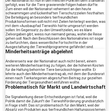
Der Nationalrat ist nun in den meisten Punkten dem Ständerat
gefolgt, was für die Tiere gravierende Folgen haben dürfte.
Zum einen will der Nationalrat vehement an den heute
schwammigen und lückenhaften Tierschutzzielen festhalten:
Die Beteiligung an besonders tierfreundlichen
Produktionsformen soll nicht mit Zielen hinterlegt werden, was
mit dem «Ausbaupfad Tierwohl» hätte umgesetzt werden
sollen. Im Gegensatz zu den Umweltzielen, wo es klare
Zielvorgaben gibt, weiss nun niemand genau, wohin die Reise
gehen soll. Nach den Beschlüssen des Nationalrates ist sogar
zu befürchten, dass wesentliche Fortschritte in der
Ausgestaltung der Tierwohlprogramme gefährdet sind.
Minderheitsanträge abgelehnt
Andererseits war der Nationalrat auch nicht bereit, einem
weiteren Minderheitsantrag zu folgen, der die höheren Kosten
für die Haltung behornter Tiere berücksichtigen wollte. Er
lehnte auch den Minderheitsantrag ab, mit dem der Bundesrat
einen nach Tierkategorien abgestuften Beitrag zur gezielten
Förderung der Tiergesundheit einführen wollte.
Problematisch für Markt und Landwirtschaft
Die Signalwirkung dieser Entscheidungen ist fatal, weil die
Politik damit die Zukunft der Tierwohlförderung grundsätzlich
in Frage stellt. Das ist problematisch für den Markt, weil der
Absatz von Produkten aus tierfreundlichen Haltungssystemen