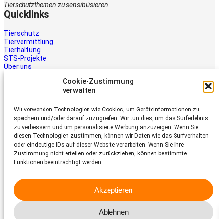
Tierschutzthemen zu sensibilisieren.
Quicklinks
Tierschutz
Tiervermittlung
Tierhaltung
STS-Projekte
Über uns
STS-Multimedia
Cookie-Zustimmung
Kontakt
verwalten
Jetzt helfen
Wir verwenden Technologien wie Cookies, um Geräteinformationen zu
Tiere brauchen Hilfe – auch Ihre.
speichern und/oder darauf zuzugreifen. Wir tun dies, um das Surferlebnis
Unterstützen Sie die Arbeit des
zu verbessern und um personalisierte Werbung anzuzeigen. Wenn Sie
Schweizer Tierschutz STS.
diesen Technologien zustimmen, können wir Daten wie das Surfverhalten
Jetzt spenden
oder eindeutige IDs auf dieser Website verarbeiten. Wenn Sie Ihre
Schweizer Tierschutz STS
Zustimmung nicht erteilen oder zurückziehen, können bestimmte
Funktionen beeinträchtigt werden.
Dornacherstrasse 101
CH-4053 Basel
Akzeptieren
Telefon 058 510 64 00
sts@tierschutz.com
Ablehnen