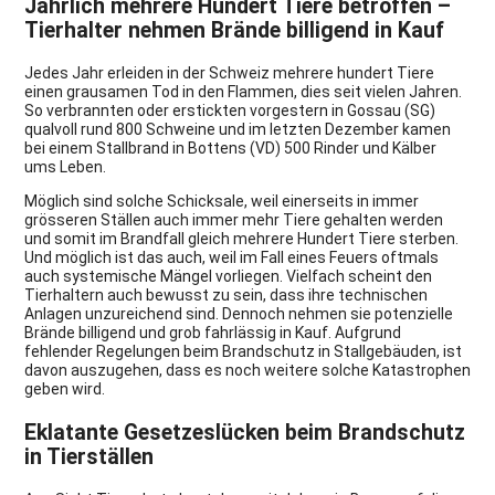
Jährlich mehrere Hundert Tiere betroffen –
Tierhalter nehmen Brände billigend in Kauf
Jedes Jahr erleiden in der Schweiz mehrere hundert Tiere
einen grausamen Tod in den Flammen, dies seit vielen Jahren.
So verbrannten oder erstickten vorgestern in Gossau (SG)
qualvoll rund 800 Schweine und im letzten Dezember kamen
bei einem Stallbrand in Bottens (VD) 500 Rinder und Kälber
ums Leben.
Möglich sind solche Schicksale, weil einerseits in immer
grösseren Ställen auch immer mehr Tiere gehalten werden
und somit im Brandfall gleich mehrere Hundert Tiere sterben.
Und möglich ist das auch, weil im Fall eines Feuers oftmals
auch systemische Mängel vorliegen. Vielfach scheint den
Tierhaltern auch bewusst zu sein, dass ihre technischen
Anlagen unzureichend sind. Dennoch nehmen sie potenzielle
Brände billigend und grob fahrlässig in Kauf. Aufgrund
fehlender Regelungen beim Brandschutz in Stallgebäuden, ist
davon auszugehen, dass es noch weitere solche Katastrophen
geben wird.
Eklatante Gesetzeslücken beim Brandschutz
in Tierställen