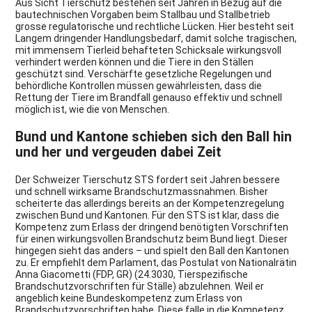
Aus Sicht Tierschutz bestehen seit Jahren in Bezug auf die
bautechnischen Vorgaben beim Stallbau und Stallbetrieb
grosse regulatorische und rechtliche Lücken. Hier besteht seit
Langem dringender Handlungsbedarf, damit solche tragischen,
mit immensem Tierleid behafteten Schicksale wirkungsvoll
verhindert werden können und die Tiere in den Ställen
geschützt sind. Verschärfte gesetzliche Regelungen und
behördliche Kontrollen müssen gewährleisten, dass die
Rettung der Tiere im Brandfall genauso effektiv und schnell
möglich ist, wie die von Menschen.
Bund und Kantone schieben sich den Ball hin
und her und vergeuden dabei Zeit
Der Schweizer Tierschutz STS fordert seit Jahren bessere
und schnell wirksame Brandschutzmassnahmen. Bisher
scheiterte das allerdings bereits an der Kompetenzregelung
zwischen Bund und Kantonen. Für den STS ist klar, dass die
Kompetenz zum Erlass der dringend benötigten Vorschriften
für einen wirkungsvollen Brandschutz beim Bund liegt. Dieser
hingegen sieht das anders – und spielt den Ball den Kantonen
zu. Er empfiehlt dem Parlament, das Postulat von Nationalrätin
Anna Giacometti (FDP, GR) (24.3030, Tierspezifische
Brandschutzvorschriften für Ställe) abzulehnen. Weil er
angeblich keine Bundeskompetenz zum Erlass von
Brandschutzvorschriften habe. Diese falle in die Kompetenz