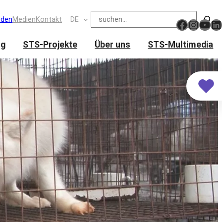
Suchen
nden
Medien
Kontakt
DE
https://www.facebook.com/schweizertier
Insta
You
Li
ng
STS-Projekte
Über uns
STS-Multimedia