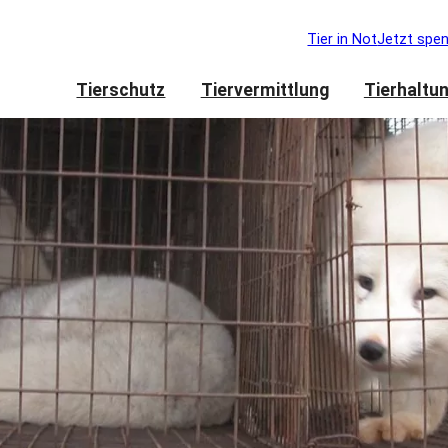
Tier in Not
Jetzt spe
Tierschutz
Tiervermittlung
Tierhaltu