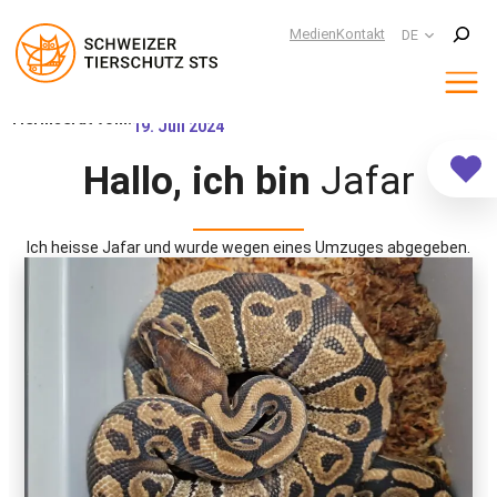
Suchen
Medien
Kontakt
DE
Zum
Tierinserat vom:
19. Juli 2024
Inhalt
springen
Hallo, ich bin
Jafar
Ich heisse Jafar und wurde wegen eines Umzuges abgegeben.