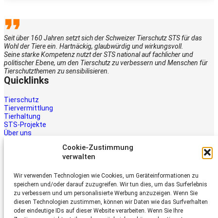
Seit über 160 Jahren setzt sich der Schweizer Tierschutz STS für das
Wohl der Tiere ein. Hartnäckig, glaubwürdig und wirkungsvoll.
Seine starke Kompetenz nutzt der STS national auf fachlicher und
politischer Ebene, um den Tierschutz zu verbessern und Menschen für
Tierschutzthemen zu sensibilisieren.
Quicklinks
Tierschutz
Tiervermittlung
Tierhaltung
STS-Projekte
Über uns
STS-Multimedia
Cookie-Zustimmung
Kontakt
verwalten
Jetzt helfen
Wir verwenden Technologien wie Cookies, um Geräteinformationen zu
Tiere brauchen Hilfe – auch Ihre.
speichern und/oder darauf zuzugreifen. Wir tun dies, um das Surferlebnis
Unterstützen Sie die Arbeit des
zu verbessern und um personalisierte Werbung anzuzeigen. Wenn Sie
Schweizer Tierschutz STS.
diesen Technologien zustimmen, können wir Daten wie das Surfverhalten
Jetzt spenden
oder eindeutige IDs auf dieser Website verarbeiten. Wenn Sie Ihre